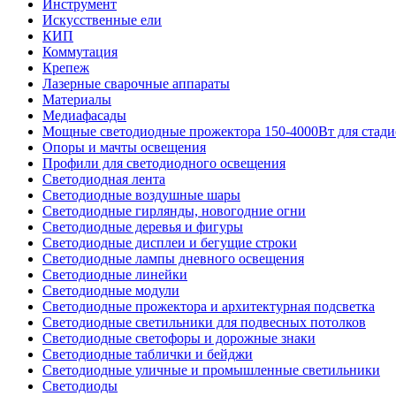
Инструмент
Искусственные ели
КИП
Коммутация
Крепеж
Лазерные сварочные аппараты
Материалы
Медиафасады
Мощные светодиодные прожектора 150-4000Вт для стади
Опоры и мачты освещения
Профили для светодиодного освещения
Светодиодная лента
Светодиодные воздушные шары
Светодиодные гирлянды, новогодние огни
Светодиодные деревья и фигуры
Светодиодные дисплеи и бегущие строки
Светодиодные лампы дневного освещения
Светодиодные линейки
Светодиодные модули
Светодиодные прожектора и архитектурная подсветка
Светодиодные светильники для подвесных потолков
Светодиодные светофоры и дорожные знаки
Светодиодные таблички и бейджи
Светодиодные уличные и промышленные светильники
Светодиоды