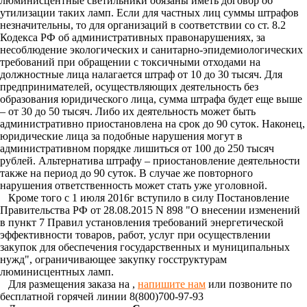
люминисцентные светильники обязаны иметь договор об
утилизации таких ламп. Если для частных лиц суммы штрафов
незначительны, то для организаций в соответствии со ст. 8.2
Кодекса РФ об административных правонарушениях, за
несоблюдение экологических и санитарно-эпидемиологических
требований при обращении с токсичными отходами на
должностные лица налагается штраф от 10 до 30 тысяч. Для
предпринимателей, осуществляющих деятельность без
образования юридического лица, сумма штрафа будет еще выше
– от 30 до 50 тысяч. Либо их деятельность может быть
административно приостановлена на срок до 90 суток. Наконец,
юридические лица за подобные нарушения могут в
административном порядке лишиться от 100 до 250 тысяч
рублей. Альтернатива штрафу – приостановление деятельности
также на период до 90 суток. В случае же повторного
нарушения ответственность может стать уже уголовной.
Кроме того с 1 июля 2016г вступило в силу Постановление
Правительства РФ от 28.08.2015 N 898 "О внесении изменений
в пункт 7 Правил установления требований энергетической
эффективности товаров, работ, услуг при осуществлении
закупок для обеспечения государственных и муниципальных
нужд", ограничивающее закупку госструктурам
люминисцентных ламп.
Для размещения заказа на
,
напишите нам
или позвоните по
бесплатной горячей линии 8(800)700-97-93