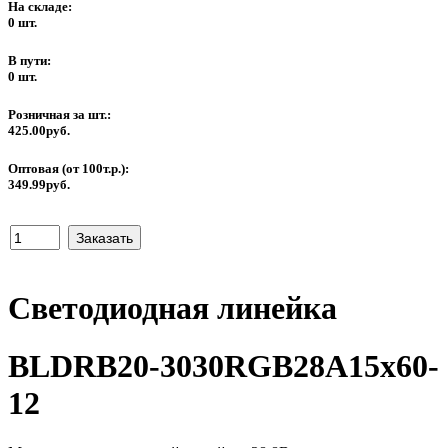
На складе:
0 шт.
В пути:
0 шт.
Розничная за шт.:
425.00руб.
Оптовая (от 100т.р.):
349.99руб.
Светодиодная линейка
BLDRB20-3030RGB28A15x60-
12