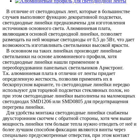
В отличие от светодиодных лент, которые в большинстве
случаев выполняют функцию декоративной подсветки,
светодиодные линейки предназначены для изготовления
источников основного света. Алюминиевая плата,
являющаяся основой светодиодной линейки, позволяет
размещать на ней мощные светодиоды от 0,5 до 5Вт, что дает
возможность изготавливать светильники высокой яркости.
В основном на таких линейках производят линейные
светильники на основе алюминиевого профиля, хотя
светодиодные линейки нашли применение в
переоборудовании панельных светильников Армстронг.
Т.к. алюминиевая плата в отличии от ленты придает
определенную жесткость, позволяя применять их в
бескорпусном варианте, то светодиодные линейки нередко
используют для торцевой подсветки стеклянных полок, но
при этом светодиодные линейки выполнены на маломощных
светодиодах SMD1206 или SMD0805 для предотвращения
перегрева линейки.
Для удобства монтажа светодиодные линейки снабжены
двухсторонним скотчем с обратной стороны, хотя чем выше
мощность линейки тем больше тепла нужно отводить от неё и
более лучшим способом фиксации являются винты через
специально предусмотренные отверстия, при этом контакт