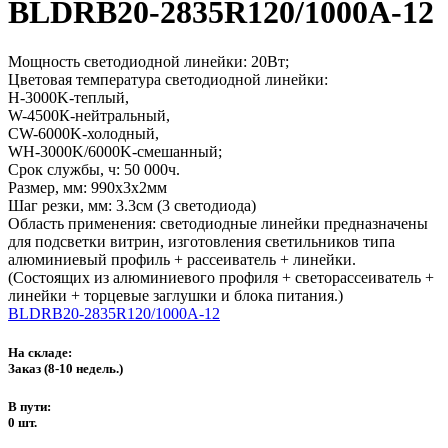
BLDRB20-2835R120/1000A-12
Мощность светодиодной линейки: 20Вт;
Цветовая температура светодиодной линейки:
H-3000K-теплый,
W-4500К-нейтральный,
CW-6000K-холодный,
WH-3000K/6000K-смешанный;
Срок службы, ч: 50 000ч.
Размер, мм: 990х3х2мм
Шаг резки, мм: 3.3см (3 светодиода)
Область применения: светодиодные линейки предназначены
для подсветки витрин, изготовления светильников типа
алюминиевый профиль + рассеиватель + линейки.
(Состоящих из алюминиевого профиля + светорассеиватель +
линейки + торцевые заглушки и блока питания.)
BLDRB20-2835R120/1000A-12
На складе:
Заказ
(8-10 недель.)
В пути:
0 шт.