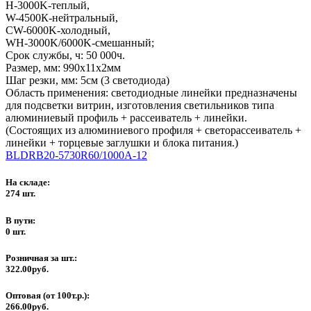
H-3000K-теплый,
W-4500К-нейтральный,
CW-6000K-холодный,
WH-3000K/6000K-смешанный;
Срок службы, ч: 50 000ч.
Размер, мм: 990х11х2мм
Шаг резки, мм: 5см (3 светодиода)
Область применения: светодиодные линейки предназначены
для подсветки витрин, изготовления светильников типа
алюминиевый профиль + рассеиватель + линейки.
(Состоящих из алюминиевого профиля + светорассеиватель +
линейки + торцевые заглушки и блока питания.)
BLDRB20-5730R60/1000A-12
На складе:
274 шт.
В пути:
0 шт.
Розничная за шт.:
322.00руб.
Оптовая (от 100т.р.):
266.00руб.