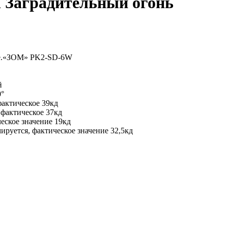
 Заградительный огонь
вое.«ЗОМ» PK2-SD-6W
й
0°
фактическое 39кд
 фактическое 37кд
ческое значение 19кд
мируется, фактическое значение 32,5кд