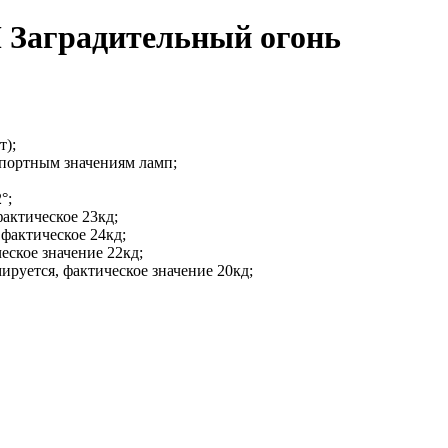
 Заградительный огонь
т);
спортным значениям ламп;
°;
фактическое 23кд;
 фактическое 24кд;
еское значение 22кд;
мируется, фактическое значение 20кд;