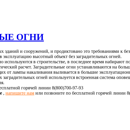
ЫЕ ОГНИ
 зданий и сооружений, и продиктовано это требованиями к без
 эксплуатацию высотный объект без заградительных огней.
о используются в строительстве, в последнее время набирают п
ктический расчет. Заградительные огни устанавливаются на боль
щих от лампы накаливания выливается в большие эксплуатацион
аградительных огней используется встроенная система оповеще
ля.
есплатной горячей линии 8(800)700-97-93
ке
,
напишите нам
или позвоните по бесплатной горячей линии 8(