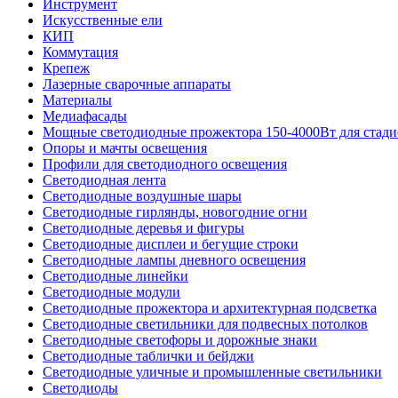
Инструмент
Искусственные ели
КИП
Коммутация
Крепеж
Лазерные сварочные аппараты
Материалы
Медиафасады
Мощные светодиодные прожектора 150-4000Вт для стади
Опоры и мачты освещения
Профили для светодиодного освещения
Светодиодная лента
Светодиодные воздушные шары
Светодиодные гирлянды, новогодние огни
Светодиодные деревья и фигуры
Светодиодные дисплеи и бегущие строки
Светодиодные лампы дневного освещения
Светодиодные линейки
Светодиодные модули
Светодиодные прожектора и архитектурная подсветка
Светодиодные светильники для подвесных потолков
Светодиодные светофоры и дорожные знаки
Светодиодные таблички и бейджи
Светодиодные уличные и промышленные светильники
Светодиоды