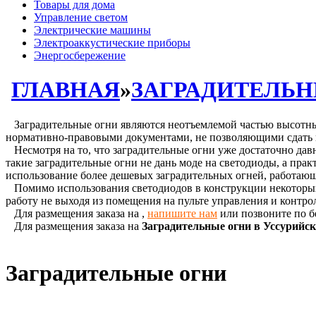
Товары для дома
Управление светом
Электрические машины
Электроаккустические приборы
Энергосбережение
ГЛАВНАЯ
»
ЗАГРАДИТЕЛЬН
Заградительные огни являются неотъемлемой частью высотных
нормативно-правовыми документами, не позволяющими сдать в
Несмотря на то, что заградительные огни уже достаточно давн
такие заградительные огни не дань моде на светодиоды, а пра
использование более дешевых заградительных огней, работаю
Помимо использования светодиодов в конструкции некоторых з
работу не выходя из помещения на пульте управления и контро
Для размещения заказа на
,
напишите нам
или позвоните по б
Для размещения заказа на
Заградительные огни в Уссурийс
Заградительные огни